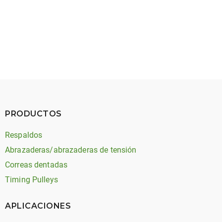
May 27, 2026
Timing Belt Noise: Types, Causes, and Solutions
PRODUCTOS
Respaldos
Abrazaderas/abrazaderas de tensión
Correas dentadas
Timing Pulleys
APLICACIONES