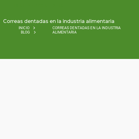
19 DE MARZO DE 2019
Correas dentadas en la industria alimentaria
INICIO
CORREAS DENTADAS EN LA INDUSTRIA
BLOG
ALIMENTARIA
There are many food industry timing belt options out
there. Whether you use them for conveying raw food
product, conveying, or packaging, timing belts play a
vital role in the food processing industry machinery.
BRECO
flex
CO., L.L.C. offers a variety of belts that are
food specific.