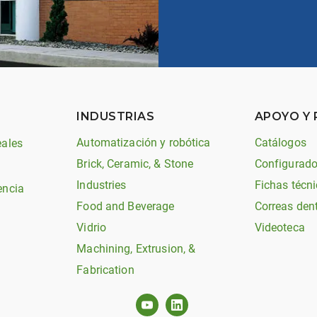
INDUSTRIAS
APOYO Y
Automatización y robótica
Catálogos
eales
Brick, Ceramic, & Stone
Configurado
Industries
Fichas técni
encia
Food and Beverage
Correas den
Vidrio
Videoteca
Machining, Extrusion, &
Fabrication