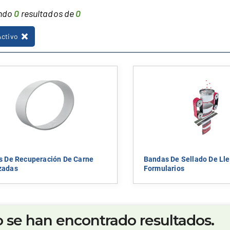
ndo
0
resultados de
0
Activo
s De Recuperación De Carne
Bandas De Sellado De Ll
zadas
Formularios
 se han encontrado resultados.