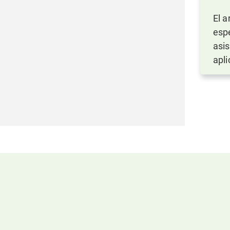
El a
esp
asis
apli
BASE DE CONOCIMIENTOS