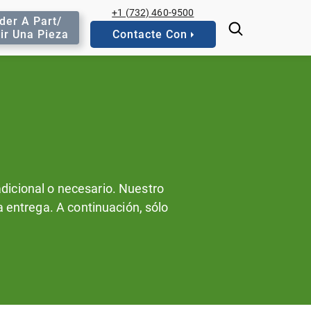
+1 (732) 460-9500
der A Part/
ir Una Pieza
Contacte Con
 adicional o necesario. Nuestro
a entrega. A continuación, sólo