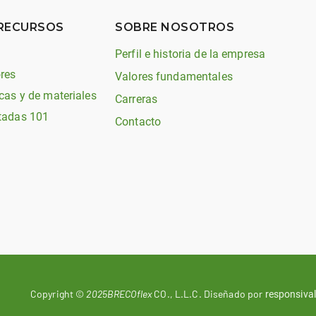
 RECURSOS
SOBRE NOSOTROS
Perfil e historia de la empresa
res
Valores fundamentales
cas y de materiales
Carreras
tadas 101
Contacto
Copyright ©
2025BRECOflex
CO., L.L.C. Diseñado por
responsival