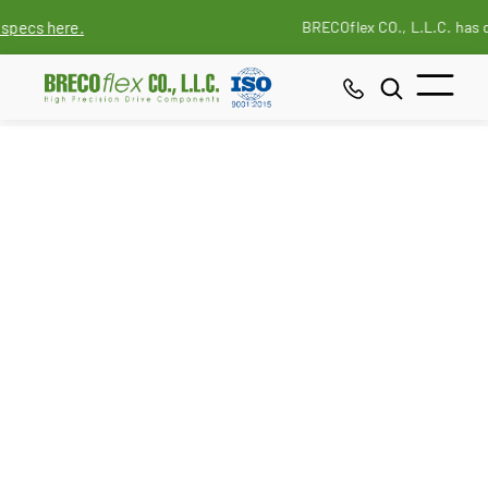
BRECOflex CO., L.L.C. has digitized all s