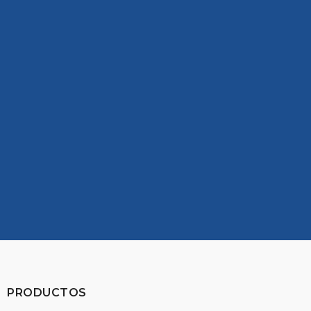
CARRERAS
BRECOflex
Ver Oportunidades
PRODUCTOS