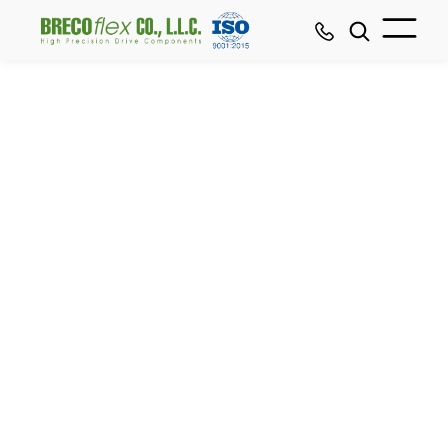
INICIO
APOYO Y RECURSOS
CATEGORÍA DE RECURSOS
Esta es la puerta de entrada a las correas dentadas y poleas
de poliuretano 101 - base de educación y conocimiento.
BRECOflex
CO., L.L.C. quiere que usted sepa todo sobre la
construcción y opciones de nuestras correas de distribución.
Del mismo modo, encontrará todo lo básico sobre nuestras
poleas. Haga clic en uno de los iconos siguientes y obtenga
más información.