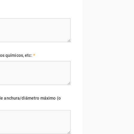
os químicos, etc:
*
ón de anchura/diámetro máximo (o