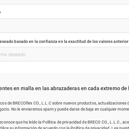
?
seado basado en la confianza en la exactitud de los valores anterior
entes en malla en las abrazaderas en cada extremo de l
nicos de BRECOflex CO., L.L.C sobre nuevos productos, actualizaciones 
egocio. No le enviaremos spam y puede darse de baja en cualquier mome
 reconoce que ha leído la Política de privacidad de BRECO CO., L.L.C., a
utilice su información de acuerdo con la Política de privacidad. Lea nues