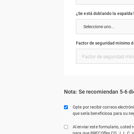
¿Se está doblando la espalda
Factor de seguridad mínimo de
Nota: Se recomiendan 5-6 di
Opte por recibir correos electró
que sería beneficiosa para su n
Al enviar este formulario, usted
para que
BRECOflex
CO., L.L.C. 