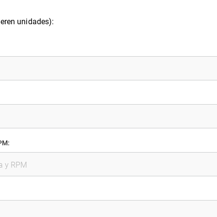
ieren unidades):
PM: