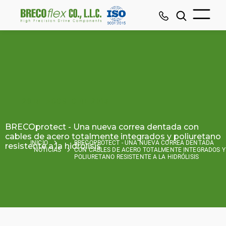
29 DE AGOSTO DE 2013
BRECOprotect - Una nueva correa dentada con
cables de acero totalmente integrados y poliuretano
INICIO
BRECOPROTECT - UNA NUEVA CORREA DENTADA
resistente a la hidrólisis
NOTICIAS
CON CABLES DE ACERO TOTALMENTE INTEGRADOS Y
POLIURETANO RESISTENTE A LA HIDRÓLISIS