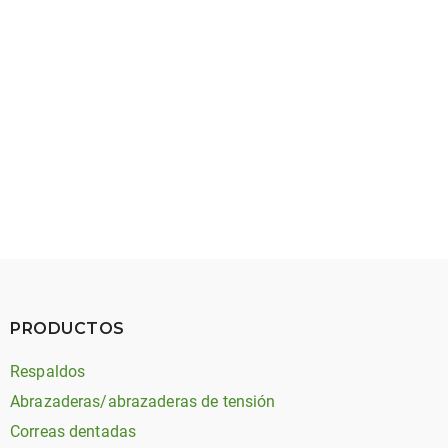
accionamiento para Solar Splash
El estudiante de ingeniería del College of New Jersey se llevó
a casa varios premios en la 2023 Solar Splash, una
competición internacional intercolegial de construcción y
regata de barcos eléctricos solares.
PRODUCTOS
Respaldos
Abrazaderas/abrazaderas de tensión
Correas dentadas