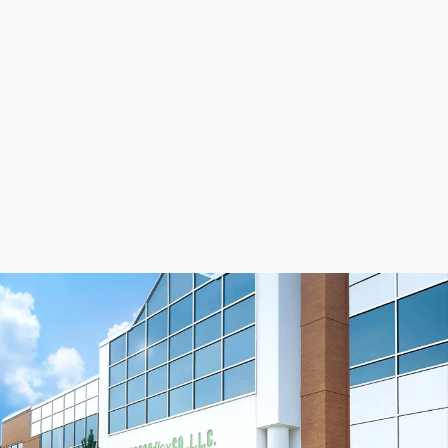
can review their
Entry Requirements
. BRECO
flex
is
always interested in working with engineering and
robotics teams. To learn more,
contact us
.