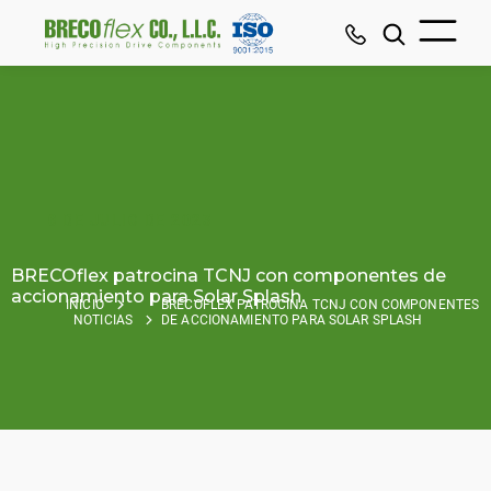
6 DE JULIO DE 2023
BRECOflex patrocina TCNJ con componentes de
accionamiento para Solar Splash
INICIO
BRECOFLEX PATROCINA TCNJ CON COMPONENTES
NOTICIAS
DE ACCIONAMIENTO PARA SOLAR SPLASH