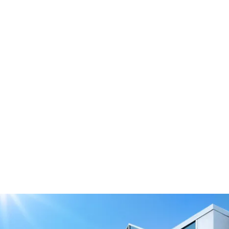
Tensor excéntrico con brid
64/80-2B/E2
Descargar el modelo 3D