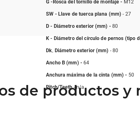
G -Rosca del tornillo de montaje -
M12
SW - Llave de tuerca plana (mm)
- 27
D - Diámetro exterior (mm) -
80
K - Diámetro del círculo de pernos (tipo 
Dk
Diámetro exterior (mm)
- 80
-
Ancho B (mm) -
64
Anchura máxima de la cinta (mm) -
50
os de productos y 
Pitch/Teeth
- n/a