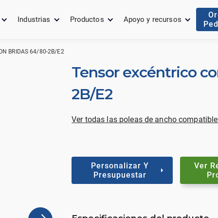
Or
Industrias
Productos
Apoyo y recursos
Ped
N BRIDAS 64/80-2B/E2
Tensor excéntrico co
2B/E2
Ver todas las poleas de ancho compatible
Personalizar Y
Ver R
Presupuestar
Pr