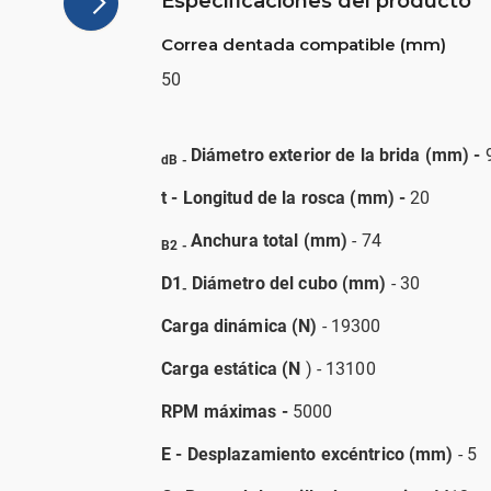
Especificaciones del producto
Correa dentada compatible (mm)
50
Diámetro exterior de la brida (mm) -
dB -
t - Longitud de la rosca (mm) -
20
Anchura total (mm)
- 74
B2 -
D1
Diámetro del cubo (mm)
- 30
-
Carga dinámica (N)
- 19300
Carga estática (N
) - 13100
RPM máximas -
5000
E - Desplazamiento excéntrico (mm)
- 5