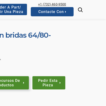
+1 (732) 460-9500
der A Part/
ir Una Pieza
Contacte Con
n bridas 64/80-
.
ecursos De
Pedir Esta
oductos
Pieza