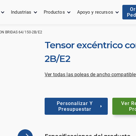
Or
Industrias
Productos
Apoyo y recursos
Ped
N BRIDAS 64/150-2B/E2
Tensor excéntrico co
2B/E2
Ver todas las poleas de ancho compatible
Personalizar Y
Ver R
Presupuestar
Pr