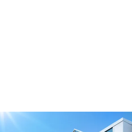
Tensor excéntrico con brid
64/150-2B/E2
Descargar el modelo 3D