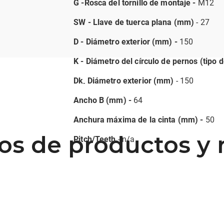
G -Rosca del tornillo de montaje -
M12
SW - Llave de tuerca plana (mm)
- 27
D - Diámetro exterior (mm) -
150
K - Diámetro del círculo de pernos (tipo 
Dk
Diámetro exterior (mm)
- 150
-
Ancho B (mm) -
64
Anchura máxima de la cinta (mm) -
50
os de productos y 
Pitch/Teeth
- n/a