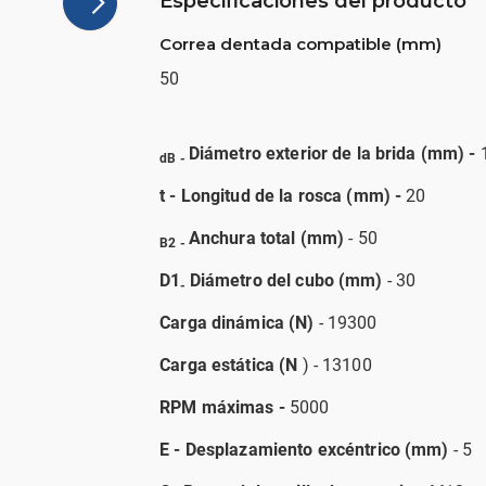
Especificaciones del producto
Correa dentada compatible (mm)
50
Diámetro exterior de la brida (mm) -
dB -
t - Longitud de la rosca (mm) -
20
Anchura total (mm)
- 50
B2 -
D1
Diámetro del cubo (mm)
- 30
-
Carga dinámica (N)
- 19300
Carga estática (N
) - 13100
RPM máximas -
5000
E - Desplazamiento excéntrico (mm)
- 5