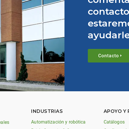
contacto
estarem
ayudarle
Contacto
INDUSTRIAS
APOYO Y
Automatización y robótica
Catálogos
eales