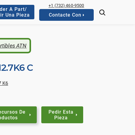
+1 (732) 460-9500
der A Part/
ir Una Pieza
Contacte Con
ertibles ATN
12.7K6 C
7 K6
ecursos De
Pedir Esta
oductos
Pieza