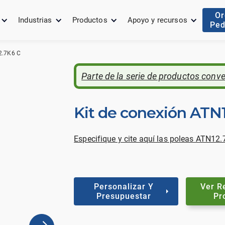
Or
Industrias
Productos
Apoyo y recursos
Ped
2.7K6 C
Parte de la serie de productos conv
Kit de conexión ATN
Especifique y cite aquí las poleas ATN12.
Personalizar Y
Ver R
Presupuestar
Pr