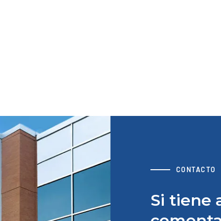
B105 Soluciones para la instalación
sobre el terreno
Ver recurso
Si
di
de
V
CONTACTO
Si tiene
comenta