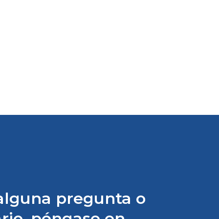
stema de correas de
stribución para
scapotables ATN
er vídeo
 alguna pregunta o
rio, póngase en