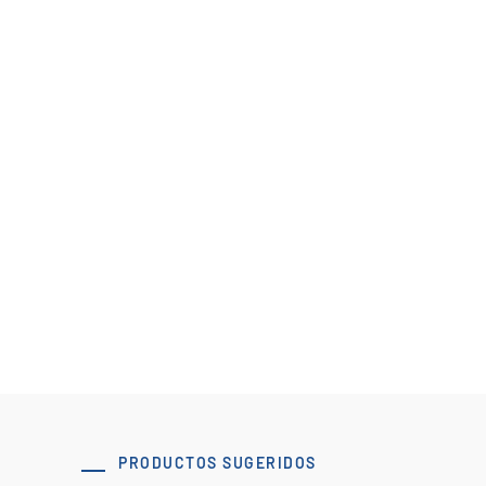
75 x 98 Abrazadera en S tipo B AT20
Descargar el modelo 3D
PRODUCTOS SUGERIDOS