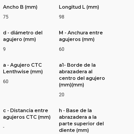
Ancho B (mm)
Longitud L (mm)
75
98
d - diámetro del
M - Anchura entre
agujero (mm)
agujeros (mm)
9
60
a - Agujero CTC
a1- Borde de la
Lenthwise (mm)
abrazadera al
centro del agujero
60
(mm)(mm)
20
c - Distancia entre
h - Base de la
agujeros CTC (mm)
abrazadera a la
parte superior del
-
diente (mm)