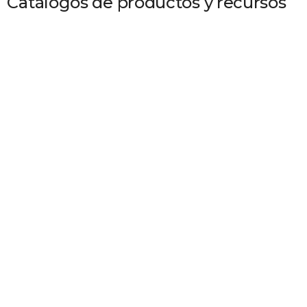
Catálogos de productos y recursos
50 x 80 AT10 Pinza tensora tipo A-3
Descargar el modelo 3D