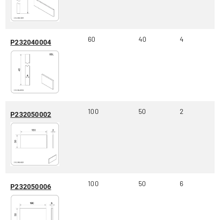
60
40
4
P232040004
100
50
2
P232050002
100
50
6
P232050006