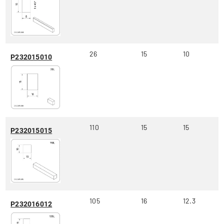
26
15
10
P232015010
110
15
15
P232015015
105
16
12.3
P232016012