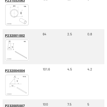
P231053063
64
2.5
0.8
P232001002
101.6
4.5
4.2
P232004004
100
7.5
5
P232005007