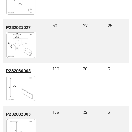
50
27
25
P232025027
100
30
5
P232030005
105
32
3
P232032003