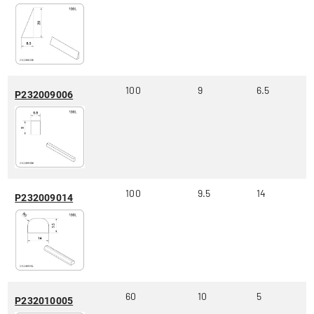
100
9
6.5
P232009006
100
9.5
14
P232009014
60
10
5
P232010005