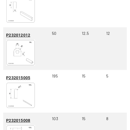
50
12.5
12
P232012012
195
15
5
P232015005
103
15
8
P232015008