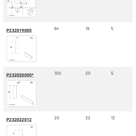
64
19
5
P232019005
100
20
5
P232020005*
20
22
12
P232022012